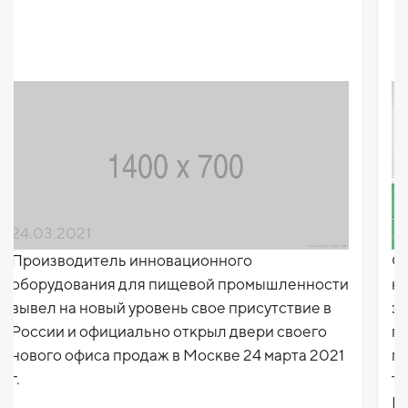
24.09.2020
нного
С большой гордостью мы рады 
й промышленности
начале работы нашего виртуал
е присутствие в
зала MARELEC. Наш виртуальн
л двери своего
позволит всем желающим посетить
кве 24 марта 2021
полностью действующий завод
только технологическими реш
MARELEC! В независимости от 