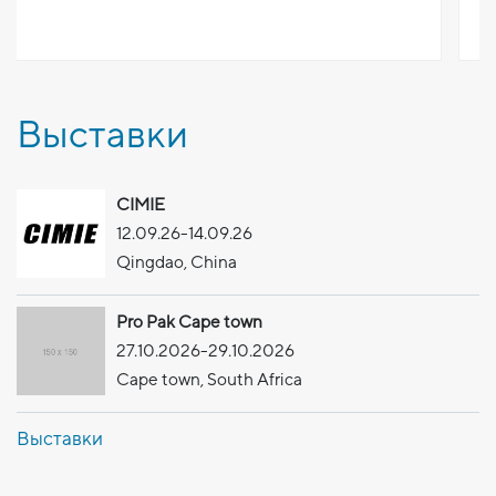
задействовано ли Ваше предприятие в
птице-, рыбо-перерабатывающ
добывающей промышленности,
пригласить Вас в наши виртуа
Выставки
выставочные залы. Здесь вы с
ознакомиться с нашими решен
порционной нарезке и автомат
CIMIE
сортировке Marelec, позволя
12.09.26-14.09.26
оптимизировать Ваш производ
Qingdao, China
процесс.
Pro Pak Cape town
27.10.2026-29.10.2026
Cape town, South Africa
Выставки